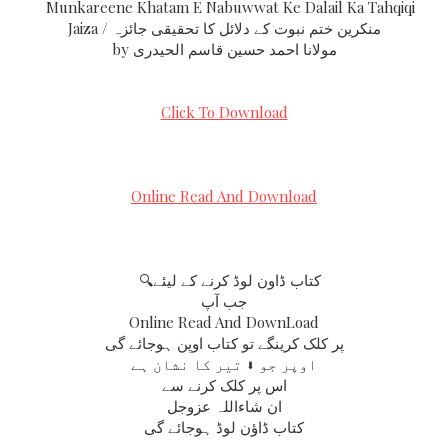
Munkareene Khatam E Nabuwwat Ke Dalail Ka Tahqiqi
Jaiza / منکرین ختم نبوت کے دلائل کا تحقیقی جائزہ
by مولانا احمد حسین قاسم الحیدری
Click To Download
Online Read And Download
🔍کتاب ڈاون لوڈ کرنے کے لیئے
جب آپ
Online Read And DownLoad
پر کلک کرینگے تو کتاب اوپن ہوجائے گی
اوپر جو ⬇ تیر کا نشان ہے
اس پر کلک کرنے سے
ان شاءاللہ عزوجل
کتاب ڈاؤن لوڈ ہوجائے گی