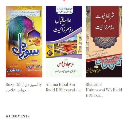
Soze Dill ‎/ سوز دلby
Allama Iqbal Aur
Sharait E
‎خواجہ غلام د...
Radd E Mirzayat / ...
Nabuwwat WA Radd
E Mirzai...
0 COMMENTS