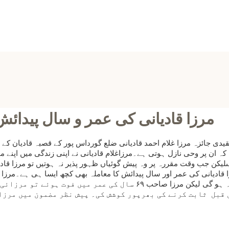
مرزا قادیانی کی عمر و سال پیدائش 
نقیدی جائزہ مرزا غلام احمد قادیانی ضلع گورداس پور کے قصبہ قادیان کے
ہ ان پر وحی نازل ہوتی ہے۔مرزاغلام قادیانی نے اپنی زندگی میں اپنے م
یکن جب وقت مقررہ پر وہ پیش گوئیاں ظہور پذیر نہ ہوتیں تو مرزا قادیانی
یانی کی عمر اور سال پیدائش کا معاملہ بھی کچھ ایسا ہی ہے۔مرزا قاد
کہ اس کی عمر اسّی سال یا چار پانچ سال کم یا زیادہ ہو گی لیکن مرزا 
 قبل ثابت کرنے کی بھرپور کوشش کی۔ پیش نظر مضمون میں مرزا