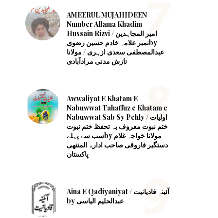
AMEERUL MUJAHIDEEN
Number Allama Khadim
Hussain Rizvi ‎/ امیر المجاہدین
نمبر علامہ خادم حسین رضویby
نازش مدنی مرادآبادی
Awwaliyat E Khatam E
Nabuwwat Tahaffuz e Khatam e
Nabuwwat Sab Sy Pehly / اولیات
ختم نبوت معروف بہ تحفظ ختم نبوت
سب سے پہلےby مولانا خواجہ غلام
دستگیر فاروقی صاحب ادارۃ المنتھی
پاکستان
Aina E Qadiyaniyat / آئینہ قادیانیت
by عبدالحلیم الیاسی