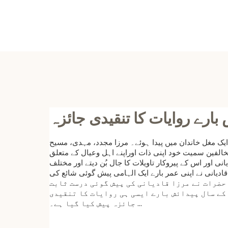
بارے روایات کا تنقیدی جائزہ
 ایک مغل خاندان میں پیدا ہوئے۔ مرزا مجدد، مہدی، مسیح
خالفین سمیت خود اپنی ذات اوراپنے اہل وعیال کے متعلق
 اور اس کے پیروکار تاویلات کا جال بُن دیتے اور مختلف
یانی نے اپنی عمر بارے ایک الہامی پیش گوئی شائع کی
صاحب ۶۹ سال کی عمر میں فوت ہوئے تو مرزائی حضرات نے مرزا قادیانی کی پیش گوئی درست ثابت
کے سال پیدائش بارے ایسی ہی روایات کا تنقیدی
جائزہ پیش کیا گیا ہے۔ ...