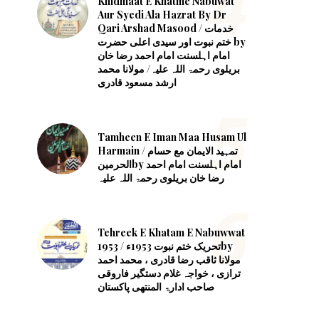
Khidmaat E Khatme Nabuwat
Aur Syedi Ala Hazrat By Dr
Qari Arshad Masood / خدمات
ختم نبوت اور سیدی اعلی حضرت by
امام اہلسنت امام احمد رضا خان
بریلوی رحمۃ اللہ علیہ/ مولانا محمد
ارشد مسعود قادری
Tamheen E Iman Maa Husam Ul
Harmain ‎/ تمہید الایمان مع حسام
الحرمینby ‎امام اہلسنت امام احمد
رضا خان بریلوی رحمۃ اللہ علیہ
Tehreek E Khatam E Nabuwwat
1953 / تحریک ختم نبوت 1953ءby
مولانا ثاقب رضا قادری ، محمد احمد
ترازی ، خواجہ غلام دستگیر فاروقی
صاحب ادارۃ المنتھی پاکستان