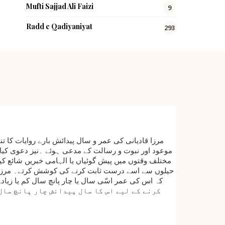
Mufti Sajjad Ali Faizi
9
Radd e Qadiyaniyat
293
مرزا قادیانی کی عمر و سال پیدائش بارے روایات کا ت
موعود اور نبوت و رسالت کے مدعی ہوئے ۔نیز دعوی کیا ک
مختلف وقتوں میں پیش گوئیاں یا الہامی خبریں شائع کیںل
حیلوں سے اسے درست ثابت کرنے کی کوشش کرتے۔ مرزا قاد
کرنے کے لیے اس کا سال پیدائش چار پانچ سال