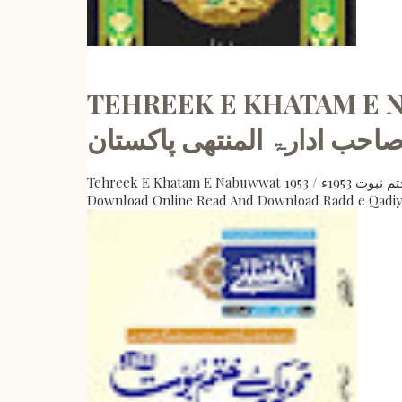
TEHREEK E KHATAM E NABUWWAT 1953 / ت 1953ء
صاحب ادارۃ المنتھی پاکستان
Tehreek E Khatam E Nabuwwat 1953 / تحریک ختم نبوت 1953ء by مولانا ثاقب رضا قادری ، محمد احمد ترازی ، خواجہ غلام دستگیر فاروقی صاحب ادارۃ المنتھی پاکستان Click To