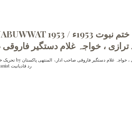
تحریک ختم نبوBY مولانا ثاقب رضا
ترازی ، خواجہ غلام دستگیر فاروقی 
Download Online Read And Download Radd e Qadiyaniat رد قادیانیت